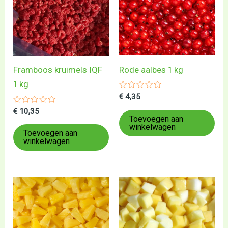
Rode aalbes 1 kg
Framboos kruimels IQF
1 kg
Gewaardeerd
€
4,35
0
uit
Gewaardeerd
€
10,35
5
0
Toevoegen aan
uit
winkelwagen
5
Toevoegen aan
winkelwagen