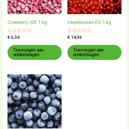
Cranberry IQF 1 kg
Veenbessen DV 1 kg
Gewaardeerd
Gewaardeerd
€
6,34
€
14,96
0
0
uit
uit
5
5
Toevoegen aan
Toevoegen aan
winkelwagen
winkelwagen