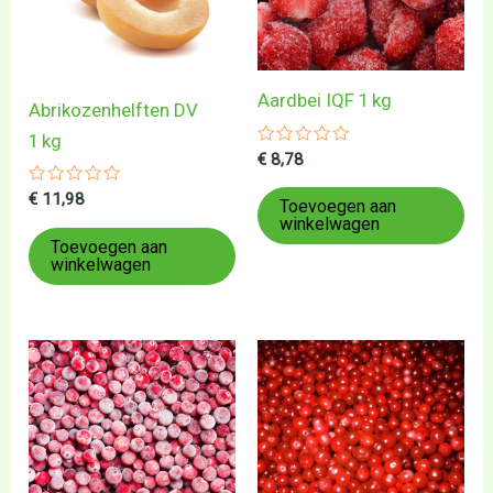
Aardbei IQF 1 kg
Abrikozenhelften DV
1 kg
Gewaardeerd
€
8,78
0
uit
Gewaardeerd
€
11,98
5
Toevoegen aan
0
winkelwagen
uit
5
Toevoegen aan
winkelwagen