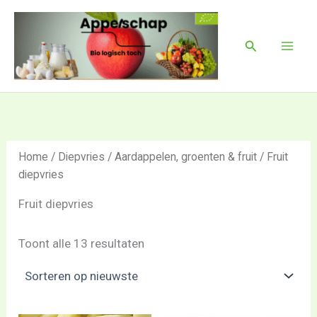
Gesorteerd
Ga
Mai
op
naar
nieuwste
Men
Zoeken
de
inhoud
Home
/
Diepvries
/
Aardappelen, groenten & fruit
/ Fruit
diepvries
Fruit diepvries
Toont alle 13 resultaten