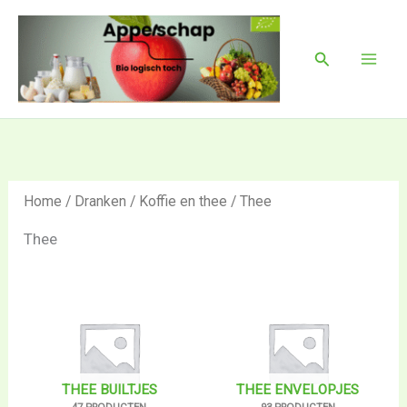
Ga
Mai
naar
Men
Zoeken
de
inhoud
Home
/
Dranken
/
Koffie en thee
/ Thee
Thee
THEE BUILTJES
THEE ENVELOPJES