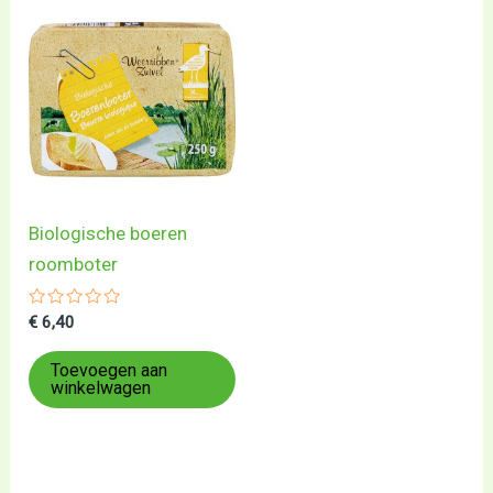
Biologische boeren
roomboter
Gewaardeerd
€
6,40
0
uit
5
Toevoegen aan
winkelwagen