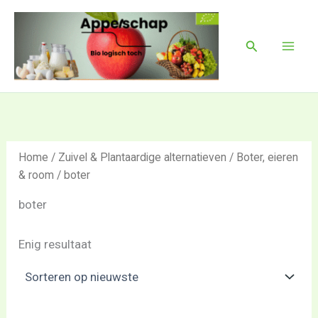
Ga
Mai
naar
Men
Zoeken
de
inhoud
Home
/
Zuivel & Plantaardige alternatieven
/
Boter, eieren
& room
/ boter
boter
Enig resultaat