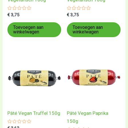
Gewaardeerd
Gewaardeerd
€
3,75
€
3,75
0
0
uit
uit
5
5
Toevoegen aan
Toevoegen aan
winkelwagen
winkelwagen
Pâté Vegan Truffel 150g
Pâté Vegan Paprika
150g
Gewaardeerd