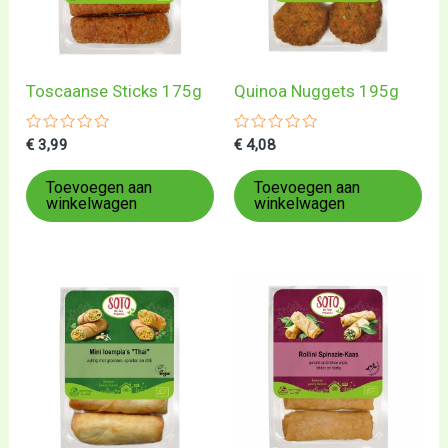
Toscaanse Sticks 175g
Quinoa Nuggets 195g
Gewaardeerd
Gewaardeerd
€
3,99
€
4,08
0
0
uit
uit
5
5
Toevoegen aan
Toevoegen aan
winkelwagen
winkelwagen