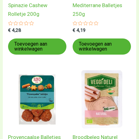
Spinazie Cashew
Mediterrane Balletjes
Rolletje 200g
250g
Gewaardeerd
Gewaardeerd
€
4,28
€
4,19
0
0
uit
uit
5
5
Toevoegen aan
Toevoegen aan
winkelwagen
winkelwagen
Provencaalse Balletjes
Broodbeleg Naturel