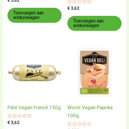
€
3,62
0
uit
Gewaardeerd
€
3,62
5
0
Toevoegen aan
uit
winkelwagen
5
Toevoegen aan
winkelwagen
Pâté Vegan French 150g
Worst Vegan Paprika
100g
Gewaardeerd
€
3,62
0