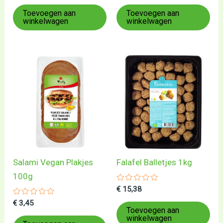
uit
uit
5
5
Toevoegen aan
Toevoegen aan
winkelwagen
winkelwagen
Salami Vegan Plakjes
Falafel Balletjes 1kg
100g
Gewaardeerd
€
15,38
0
Gewaardeerd
uit
€
3,45
0
5
Toevoegen aan
uit
winkelwagen
5