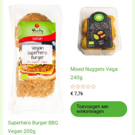
Mixed Nuggets Vega
240g
Gewaardeerd
€
7,76
0
uit
5
Toevoegen aan
winkelwagen
Superhero Burger BBQ
Vegan 200g