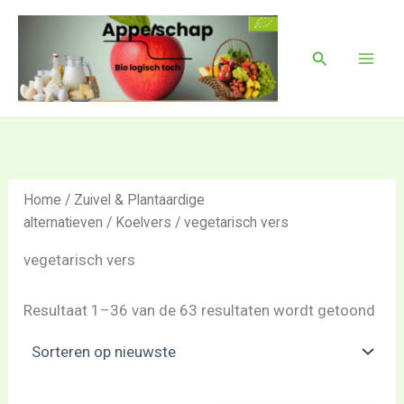
Ges
Ga
Mai
op
naar
nie
Men
Zoeken
de
inhoud
Home
/
Zuivel & Plantaardige
alternatieven
/
Koelvers
/ vegetarisch vers
vegetarisch vers
Resultaat 1–36 van de 63 resultaten wordt getoond