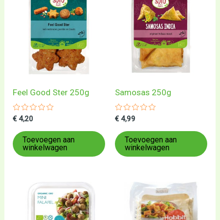
Feel Good Ster 250g
Samosas 250g
Gewaardeerd
Gewaardeerd
€
4,20
€
4,99
0
0
uit
uit
5
5
Toevoegen aan
Toevoegen aan
winkelwagen
winkelwagen