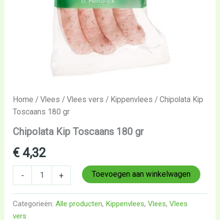
Home
/
Vlees
/
Vlees vers
/
Kippenvlees
/ Chipolata Kip
Toscaans 180 gr
Chipolata Kip Toscaans 180 gr
€
4,32
Toevoegen aan winkelwagen
-
+
Categorieën:
Alle producten
,
Kippenvlees
,
Vlees
,
Vlees
vers