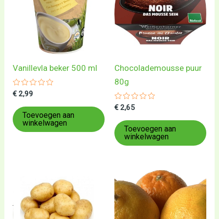
Vanillevla beker 500 ml
Chocolademousse puur
80g
Gewaardeerd
€
2,99
0
uit
Gewaardeerd
€
2,65
5
0
Toevoegen aan
uit
winkelwagen
5
Toevoegen aan
winkelwagen