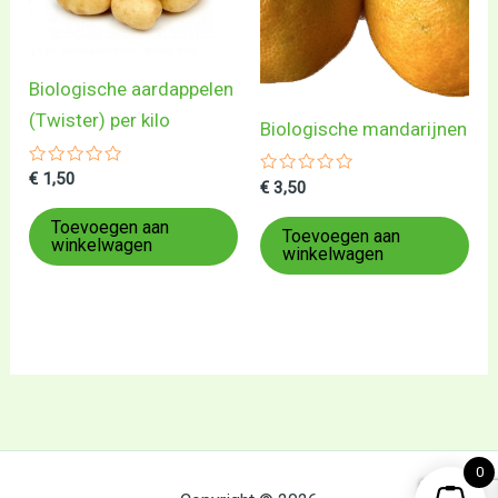
Biologische aardappelen
(Twister) per kilo
Biologische mandarijnen
Gewaardeerd
€
1,50
Gewaardeerd
€
3,50
0
0
uit
uit
5
Toevoegen aan
5
Toevoegen aan
winkelwagen
winkelwagen
0