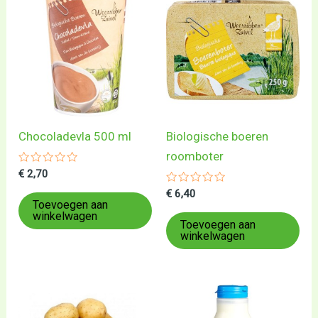
Chocoladevla 500 ml
Biologische boeren
roomboter
Gewaardeerd
€
2,70
0
uit
Gewaardeerd
€
6,40
5
0
Toevoegen aan
uit
winkelwagen
5
Toevoegen aan
winkelwagen