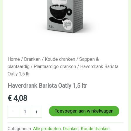
Home
/
Dranken
/
Koude dranken
/
Sappen &
plantaardig
/
Plantaardige dranken
/ Haverdrank Barista
Oatly 1,5 ltr
Haverdrank Barista Oatly 1,5 ltr
€
4,08
Toevoegen aan winkelwagen
-
+
Categorieën:
Alle producten
,
Dranken
,
Koude dranken
,