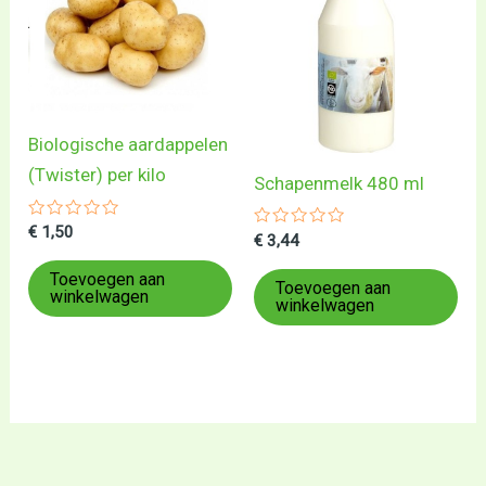
Biologische aardappelen
(Twister) per kilo
Schapenmelk 480 ml
Gewaardeerd
€
1,50
Gewaardeerd
€
3,44
0
0
uit
uit
5
Toevoegen aan
5
Toevoegen aan
winkelwagen
winkelwagen