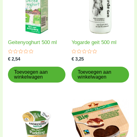
Geitenyoghurt 500 ml
Yogarde geit 500 ml
Gewaardeerd
Gewaardeerd
€
2,54
€
3,25
0
0
uit
uit
5
5
Toevoegen aan
Toevoegen aan
winkelwagen
winkelwagen