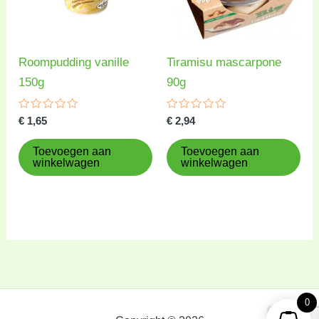
Roompudding vanille
Tiramisu mascarpone
150g
90g
Gewaardeerd
Gewaardeerd
€
1,65
€
2,94
0
0
uit
uit
5
5
Toevoegen aan
Toevoegen aan
winkelwagen
winkelwagen
0