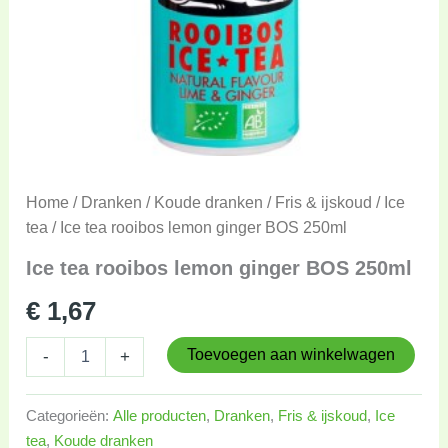
Home
/
Dranken
/
Koude dranken
/
Fris & ijskoud
/
Ice
tea
/ Ice tea rooibos lemon ginger BOS 250ml
Ice tea rooibos lemon ginger BOS 250ml
€
1,67
Toevoegen aan winkelwagen
-
+
Categorieën:
Alle producten
,
Dranken
,
Fris & ijskoud
,
Ice
tea
,
Koude dranken