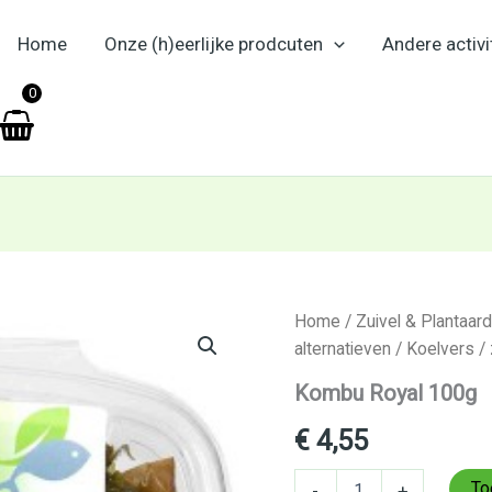
Home
Onze (h)eerlijke prodcuten
Andere activi
en
0
Kombu
Home
/
Zuivel & Plantaar
Royal
alternatieven
/
Koelvers
/
100g
aantal
Kombu Royal 100g
€
4,55
To
-
+