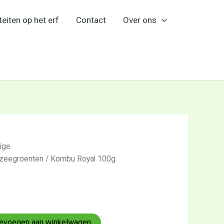
teiten op het erf
Contact
Over ons
dige
zeegroenten
/ Kombu Royal 100g
evoegen aan winkelwagen