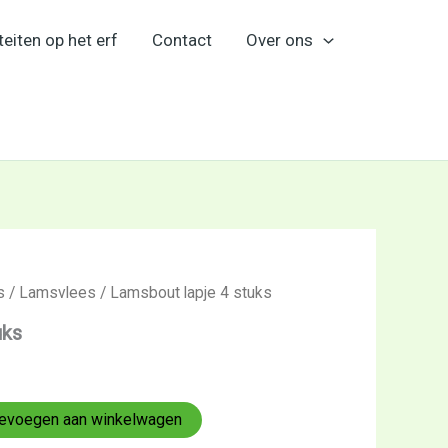
teiten op het erf
Contact
Over ons
s
/
Lamsvlees
/ Lamsbout lapje 4 stuks
uks
evoegen aan winkelwagen