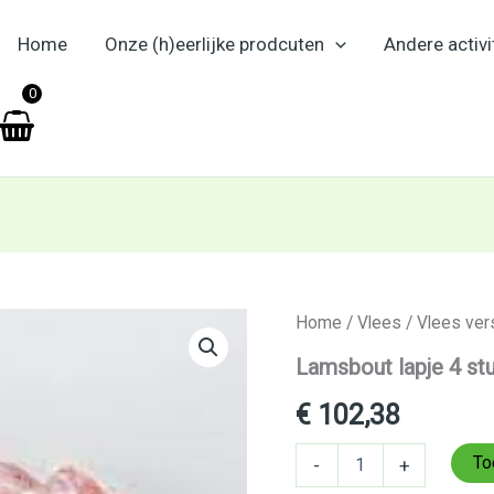
Home
Onze (h)eerlijke prodcuten
Andere activi
en
0
Lamsbout
Home
/
Vlees
/
Vlees ver
lapje
Lamsbout lapje 4 st
4
stuks
€
102,38
aantal
To
-
+