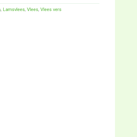
n
,
Lamsvlees
,
Vlees
,
Vlees vers