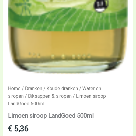
Home
/
Dranken
/
Koude dranken
/
Water en
siropen
/
Diksappen & siropen
/ Limoen siroop
LandGoed 500ml
Limoen siroop LandGoed 500ml
€
5,36