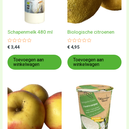
Schapenmelk 480 ml
Biologische citroenen
Gewaardeerd
Gewaardeerd
€
3,44
€
4,95
0
0
uit
uit
5
5
Toevoegen aan
Toevoegen aan
winkelwagen
winkelwagen