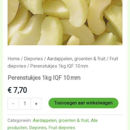
Home
/
Diepvries
/
Aardappelen, groenten & fruit
/
Fruit
diepvries
/ Perenstukjes 1kg IQF 10 mm
Perenstukjes 1kg IQF 10 mm
€
7,70
Toevoegen aan winkelwagen
-
+
Categorieën:
Aardappelen, groenten & fruit
,
Alle
producten
,
Diepvries
,
Fruit diepvries