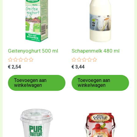
Geitenyoghurt 500 ml
Schapenmelk 480 ml
Gewaardeerd
Gewaardeerd
€
2,54
€
3,44
0
0
uit
uit
5
5
Toevoegen aan
Toevoegen aan
winkelwagen
winkelwagen