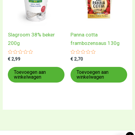
Slagroom 38% beker
Panna cotta
200g
frambozensaus 130g
Gewaardeerd
Gewaardeerd
€
2,99
€
2,70
0
0
uit
uit
5
5
Toevoegen aan
Toevoegen aan
winkelwagen
winkelwagen