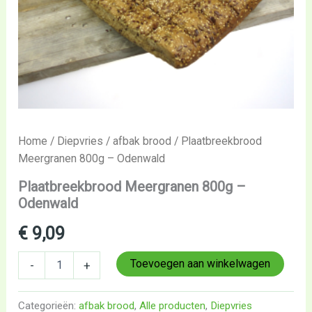
Home
/
Diepvries
/
afbak brood
/ Plaatbreekbrood
Meergranen 800g – Odenwald
Plaatbreekbrood Meergranen 800g –
Odenwald
€
9,09
Toevoegen aan winkelwagen
-
+
Categorieën:
afbak brood
,
Alle producten
,
Diepvries