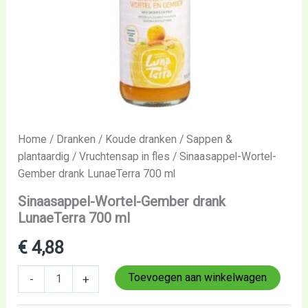
Home
/
Dranken
/
Koude dranken
/
Sappen &
plantaardig
/
Vruchtensap in fles
/ Sinaasappel-Wortel-
Gember drank LunaeTerra 700 ml
Sinaasappel-Wortel-Gember drank
LunaeTerra 700 ml
€
4,88
Toevoegen aan winkelwagen
-
+