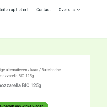
teiten op het erf
Contact
Over ons
ige alternatieven
/
kaas
/
Buitelandse
lmozzarella BIO 125g
mozzarella BIO 125g
evoegen aan winkelwagen