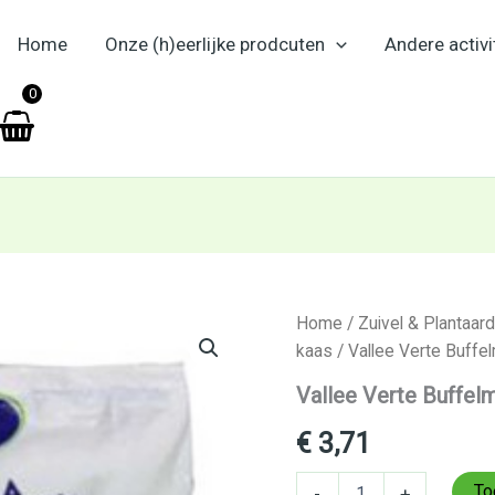
Home
Onze (h)eerlijke prodcuten
Andere activi
en
0
Vallee
Home
/
Zuivel & Plantaard
Verte
kaas
/ Vallee Verte Buffe
Buffelmozzarella
BIO
Vallee Verte Buffel
125g
aantal
€
3,71
To
-
+