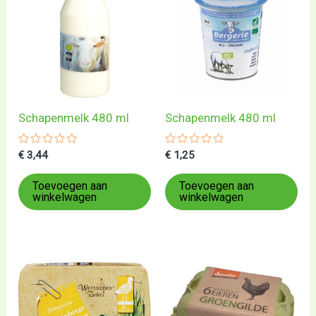
Schapenmelk 480 ml
Schapenmelk 480 ml
Gewaardeerd
Gewaardeerd
€
3,44
€
1,25
0
0
uit
uit
5
5
Toevoegen aan
Toevoegen aan
winkelwagen
winkelwagen