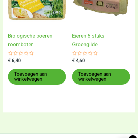
Biologische boeren
Eieren 6 stuks
roomboter
Groengilde
Gewaardeerd
Gewaardeerd
€
6,40
€
4,60
0
0
uit
uit
5
5
Toevoegen aan
Toevoegen aan
winkelwagen
winkelwagen