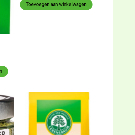
5
Toevoegen aan winkelwagen
n