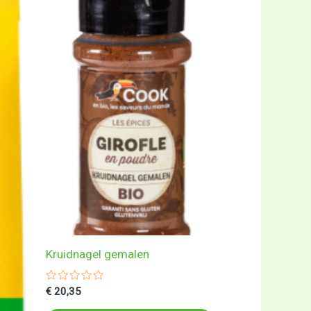
Kruidnagel gemalen
Gewaardeerd
€
20,35
0
uit