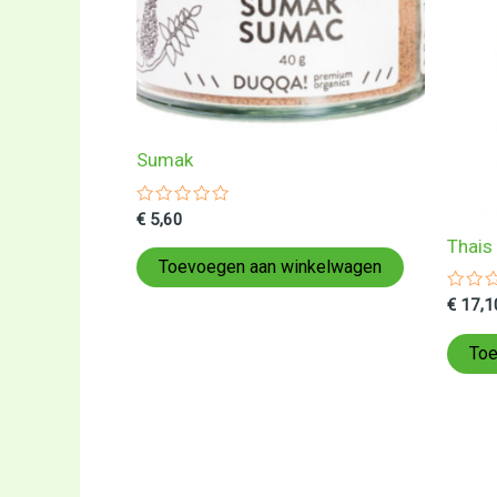
Sumak
Gewaardeerd
€
5,60
0
Thais
uit
5
Toevoegen aan winkelwagen
Gewa
€
17,1
0
uit
5
Toe