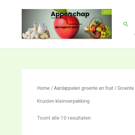
Gesorteerd
Ga
op
naar
nieuwste
de
Zoek
inhoud
Home
/
Aardappelen groente en fruit
/
Groente
Kruiden kleinverpakking
Toont alle 10 resultaten