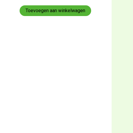
0
uit
5
Toevoegen aan winkelwagen