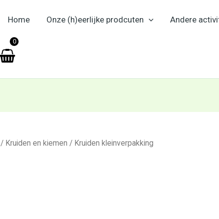
Home
Onze (h)eerlijke prodcuten
Andere activi
en
0
/
Kruiden en kiemen
/ Kruiden kleinverpakking