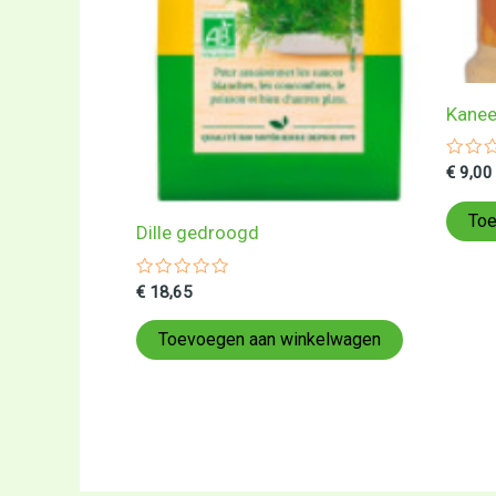
Kanee
Gewa
€
9,00
0
uit
5
Toe
Dille gedroogd
Gewaardeerd
€
18,65
0
uit
5
Toevoegen aan winkelwagen