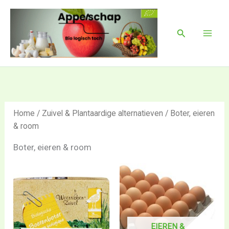
Ga
Mai
naar
Men
Zoeken
de
inhoud
Home
/
Zuivel & Plantaardige alternatieven
/ Boter, eieren
& room
Boter, eieren & room
EIEREN &