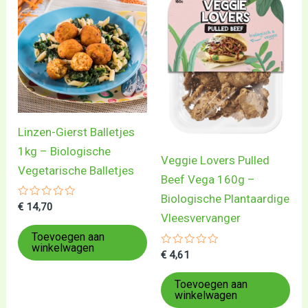
Linzen-Gierst Balletjes
1kg – Biologische
Veggie Lovers Pulled
Vegetarische Balletjes
Beef Vega 160g –
Biologische Plantaardige
Gewaardeerd
€
14,70
0
Vleesvervanger
uit
5
Toevoegen aan
winkelwagen
Gewaardeerd
€
4,61
0
uit
5
Toevoegen aan
winkelwagen