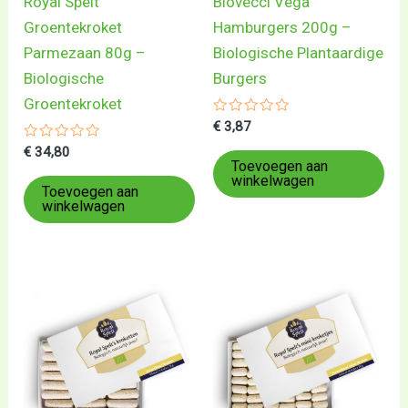
Royal Spelt
Biovecci Vega
Groentekroket
Hamburgers 200g –
Parmezaan 80g –
Biologische Plantaardige
Biologische
Burgers
Groentekroket
Gewaardeerd
€
3,87
0
Gewaardeerd
uit
€
34,80
0
5
Toevoegen aan
uit
winkelwagen
5
Toevoegen aan
winkelwagen