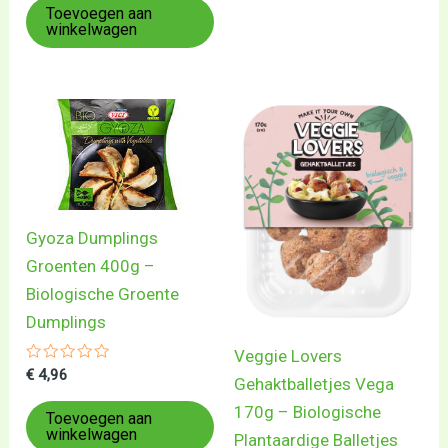
5
Toevoegen aan
winkelwagen
Gyoza Dumplings
Groenten 400g –
Biologische Groente
Dumplings
Veggie Lovers
Gewaardeerd
€
4,96
Gehaktballetjes Vega
0
uit
170g – Biologische
5
Toevoegen aan
winkelwagen
Plantaardige Balletjes