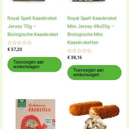
Royal Spelt Kaaskroket
Royal Spelt Kaaskroket
Jersey 70g –
Mini Jersey 48x30g –
Biologische Kaaskroket
Biologische Mini
Kaaskroketten
Gewaardeerd
€
37,20
0
uit
Gewaardeerd
€
38,16
5
0
Toevoegen aan
uit
winkelwagen
5
Toevoegen aan
winkelwagen