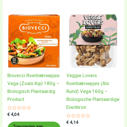
Biovecci Roerbakreepjes
Veggie Lovers
Vega (Zoals Kip) 180g –
Roerbakreepjes (Als
Biologisch Plantaardig
Rund) Vega 160g –
Product
Biologische Plantaardige
Eiwitbron
Gewaardeerd
€
4,04
0
uit
Gewaardeerd
€
4,14
5
0
Toevoegen aan