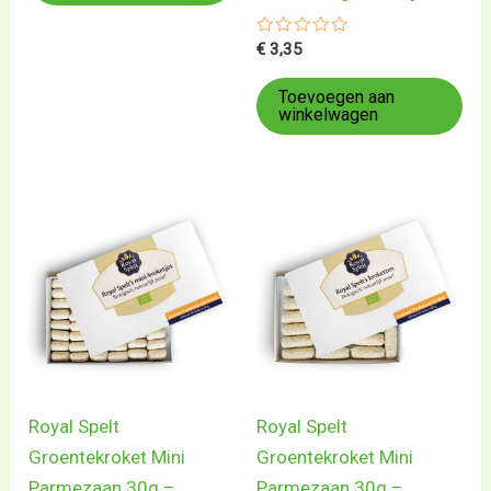
Gewaardeerd
€
3,35
0
uit
5
Toevoegen aan
winkelwagen
Royal Spelt
Royal Spelt
Groentekroket Mini
Groentekroket Mini
Parmezaan 30g –
Parmezaan 30g –