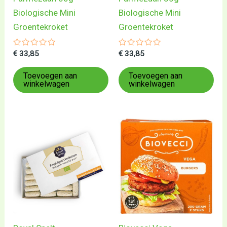
Biologische Mini
Biologische Mini
Groentekroket
Groentekroket
Gewaardeerd
Gewaardeerd
€
33,85
€
33,85
0
0
uit
uit
5
5
Toevoegen aan
Toevoegen aan
winkelwagen
winkelwagen