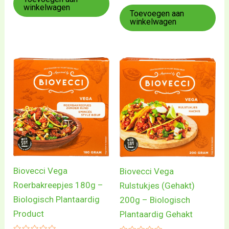
uit
winkelwagen
5
Toevoegen aan
winkelwagen
Biovecci Vega
Biovecci Vega
Roerbakreepjes 180g –
Rulstukjes (Gehakt)
Biologisch Plantaardig
200g – Biologisch
Product
Plantaardig Gehakt