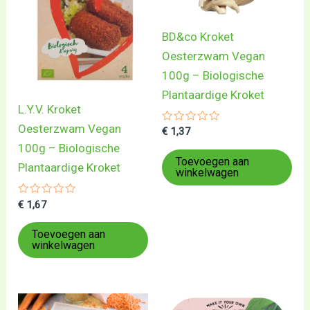
BD&co Kroket
Oesterzwam Vegan
100g – Biologische
Plantaardige Kroket
L.Y.V. Kroket
Oesterzwam Vegan
Gewaardeerd
€
1,37
0
100g – Biologische
uit
5
Toevoegen aan
Plantaardige Kroket
winkelwagen
Gewaardeerd
€
1,67
0
uit
5
Toevoegen aan
winkelwagen