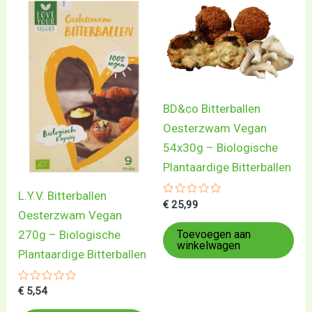
BD&co Bitterballen
Oesterzwam Vegan
54x30g – Biologische
Plantaardige Bitterballen
L.Y.V. Bitterballen
Gewaardeerd
€
25,99
0
Oesterzwam Vegan
uit
5
270g – Biologische
Toevoegen aan
winkelwagen
Plantaardige Bitterballen
Gewaardeerd
€
5,54
0
uit