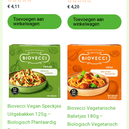
Gewaardeerd
€
4,11
Gewaardeerd
€
4,20
0
0
uit
uit
5
5
Toevoegen aan
Toevoegen aan
winkelwagen
winkelwagen
Biovecci Vegan Speckjes
Biovecci Vegetarische
Uitgebakken 125g –
Balletjes 180g –
Biologisch Plantaardig
Biologisch Vegetarisch