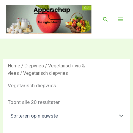
Gesorteerd
Ga
Mai
op
naar
nieuwste
Men
Zoeken
de
inhoud
Home
/
Diepvries
/
Vegetarisch, vis &
vlees
/ Vegetarisch diepvries
Vegetarisch diepvries
Toont alle 20 resultaten