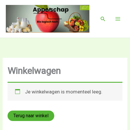
Ga
Mai
naar
Men
Zoeken
de
inhoud
Winkelwagen
Je winkelwagen is momenteel leeg.
Terug naar winkel