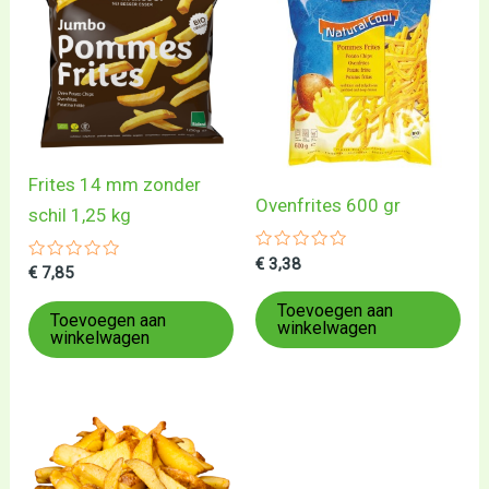
Frites 14 mm zonder
Ovenfrites 600 gr
schil 1,25 kg
Gewaardeerd
€
3,38
Gewaardeerd
€
7,85
0
0
uit
uit
5
Toevoegen aan
5
Toevoegen aan
winkelwagen
winkelwagen