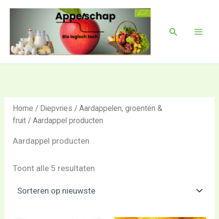
Gesorteerd
Ga
Mai
op
naar
nieuwste
Men
Zoeken
de
inhoud
Home
/
Diepvries
/
Aardappelen, groenten &
fruit
/ Aardappel producten
Aardappel producten
Toont alle 5 resultaten