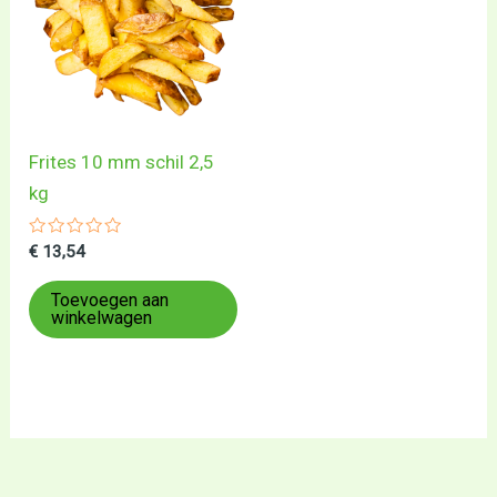
Frites 10 mm schil 2,5
kg
Gewaardeerd
€
13,54
0
uit
5
Toevoegen aan
winkelwagen