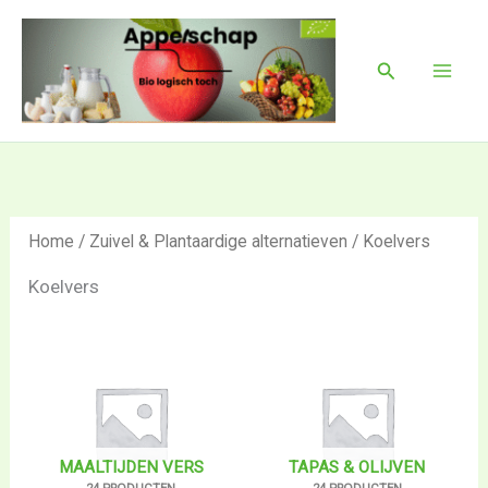
Ga
Mai
naar
Men
Zoeken
de
inhoud
Home
/
Zuivel & Plantaardige alternatieven
/ Koelvers
Koelvers
MAALTIJDEN VERS
TAPAS & OLIJVEN