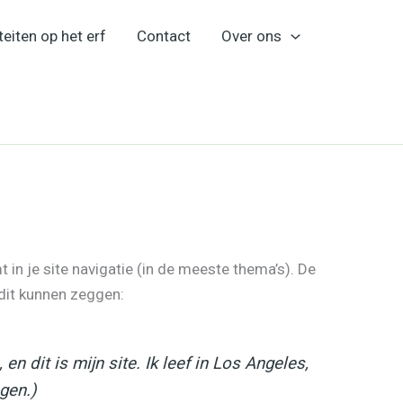
teiten op het erf
Contact
Over ons
 in je site navigatie (in de meeste thema’s). De
 dit kunnen zeggen:
n dit is mijn site. Ik leef in Los Angeles,
gen.)