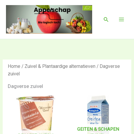
Ga
Mai
naar
Men
Zoeken
de
inhoud
Home
/
Zuivel & Plantaardige alternatieven
/ Dagverse
zuivel
Dagverse zuivel
GEITEN & SCHAPEN