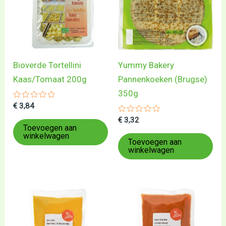
Bioverde Tortellini
Yummy Bakery
Kaas/Tomaat 200g
Pannenkoeken (Brugse)
350g
Gewaardeerd
€
3,84
0
uit
Gewaardeerd
€
3,32
5
0
Toevoegen aan
uit
winkelwagen
5
Toevoegen aan
winkelwagen