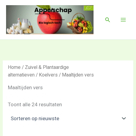
Gesorteerd
Ga
Mai
op
naar
nieuwste
Men
Zoeken
de
inhoud
Home
/
Zuivel & Plantaardige
alternatieven
/
Koelvers
/ Maaltijden vers
Maaltijden vers
Toont alle 24 resultaten