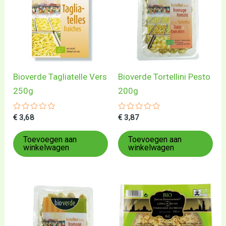
Bioverde Tagliatelle Vers
Bioverde Tortellini Pesto
250g
200g
Gewaardeerd
Gewaardeerd
€
3,68
€
3,87
0
0
uit
uit
5
5
Toevoegen aan
Toevoegen aan
winkelwagen
winkelwagen