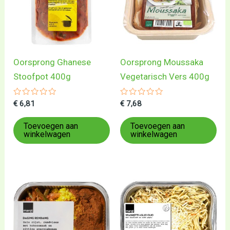
Oorsprong Ghanese
Oorsprong Moussaka
Stoofpot 400g
Vegetarisch Vers 400g
Gewaardeerd
Gewaardeerd
€
6,81
€
7,68
0
0
uit
uit
5
5
Toevoegen aan
Toevoegen aan
winkelwagen
winkelwagen