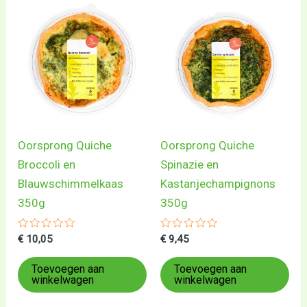
Oorsprong Quiche
Oorsprong Quiche
Broccoli en
Spinazie en
Blauwschimmelkaas
Kastanjechampignons
350g
350g
Gewaardeerd
Gewaardeerd
€
10,05
€
9,45
0
0
uit
uit
5
5
Toevoegen aan
Toevoegen aan
winkelwagen
winkelwagen