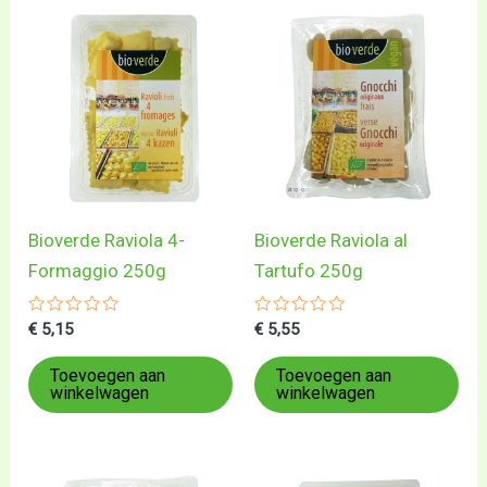
Bioverde Raviola 4-
Bioverde Raviola al
Formaggio 250g
Tartufo 250g
Gewaardeerd
Gewaardeerd
€
5,15
€
5,55
0
0
uit
uit
5
5
Toevoegen aan
Toevoegen aan
winkelwagen
winkelwagen