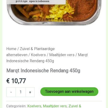
Home
/
Zuivel & Plantaardige
alternatieven
/
Koelvers
/
Maaltijden vers
/ Marqt
Indonesische Rendang 450g
Marqt Indonesische Rendang 450g
€
10,77
Toevoegen aan winkelwagen
-
+
Categorieën:
Koelvers
,
Maaltijden vers
,
Zuivel &