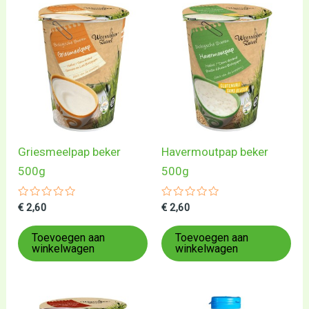
Griesmeelpap beker
Havermoutpap beker
500g
500g
Gewaardeerd
Gewaardeerd
€
2,60
€
2,60
0
0
uit
uit
5
5
Toevoegen aan
Toevoegen aan
winkelwagen
winkelwagen