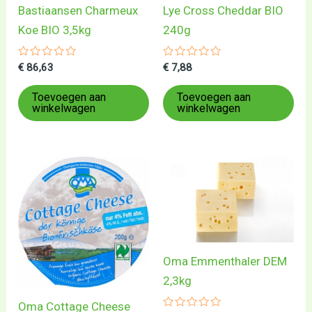
Bastiaansen Charmeux
Lye Cross Cheddar BIO
Koe BIO 3,5kg
240g
Gewaardeerd
Gewaardeerd
€
86,63
€
7,88
0
0
uit
uit
5
5
Toevoegen aan
Toevoegen aan
winkelwagen
winkelwagen
Oma Emmenthaler DEM
2,3kg
Oma Cottage Cheese