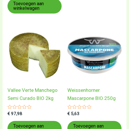
5
Toevoegen aan
winkelwagen
Vallee Verte Manchego
Weissenhorner
Semi Curado BIO 2kg
Mascarpone BIO 250g
Gewaardeerd
Gewaardeerd
€
97,98
€
5,63
0
0
uit
uit
5
5
Toevoegen aan
Toevoegen aan