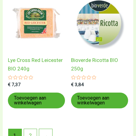
Lye Cross Red Leicester
Bioverde Ricotta BIO
BIO 240g
250g
Gewaardeerd
Gewaardeerd
€
7,37
€
3,84
0
0
uit
uit
5
5
Toevoegen aan
Toevoegen aan
winkelwagen
winkelwagen
1
2
→