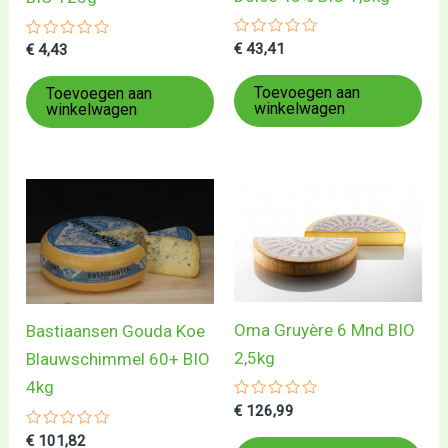
Gewaardeerd
€
43,41
Gewaardeerd
€
4,43
0
0
uit
uit
5
5
Toevoegen aan
Toevoegen aan
winkelwagen
winkelwagen
Oma Gruyère 6 Mnd BIO
Bastiaansen Gouda Koe
2,5kg
Blauwschimmel 60+ BIO
4kg
Gewaardeerd
€
126,99
0
uit
Gewaardeerd
€
101,82