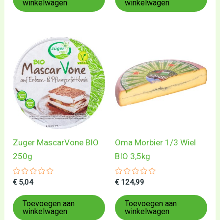
winkelwagen
winkelwagen
Zuger MascarVone BIO
Oma Morbier 1/3 Wiel
250g
BIO 3,5kg
Gewaardeerd
Gewaardeerd
€
5,04
€
124,99
0
0
uit
uit
5
5
Toevoegen aan
Toevoegen aan
winkelwagen
winkelwagen