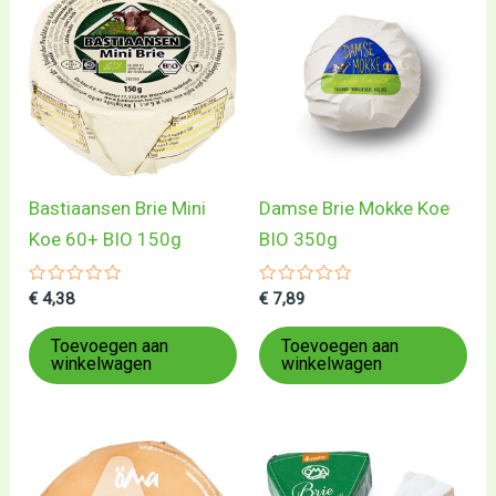
Bastiaansen Brie Mini
Damse Brie Mokke Koe
Koe 60+ BIO 150g
BIO 350g
Gewaardeerd
Gewaardeerd
€
4,38
€
7,89
0
0
uit
uit
5
5
Toevoegen aan
Toevoegen aan
winkelwagen
winkelwagen