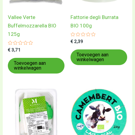
Vallee Verte
Fattorie degli Burrata
Buffelmozzarella BIO
BIO 100g
125g
Gewaardeerd
€
2,39
0
Gewaardeerd
uit
€
3,71
0
5
Toevoegen aan
uit
winkelwagen
5
Toevoegen aan
winkelwagen