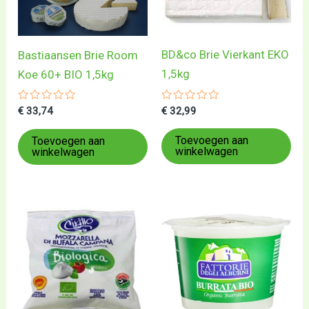
BD&co Brie Vierkant EKO
Bastiaansen Brie Room
1,5kg
Koe 60+ BIO 1,5kg
Gewaardeerd
Gewaardeerd
€
32,99
€
33,74
0
0
uit
uit
5
5
Toevoegen aan
Toevoegen aan
winkelwagen
winkelwagen