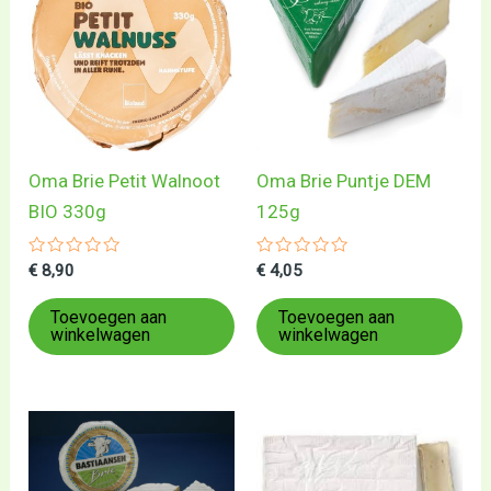
Oma Brie Petit Walnoot
Oma Brie Puntje DEM
BIO 330g
125g
Gewaardeerd
Gewaardeerd
€
8,90
€
4,05
0
0
uit
uit
5
5
Toevoegen aan
Toevoegen aan
winkelwagen
winkelwagen