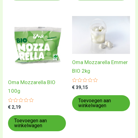
Oma Mozzarella Emmer
BIO 2kg
Oma Mozzarella BIO
Gewaardeerd
€
39,15
100g
0
uit
5
Toevoegen aan
winkelwagen
Gewaardeerd
€
2,19
0
uit
5
Toevoegen aan
winkelwagen