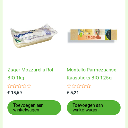
Zuger Mozzarella Rol
Montello Parmezaanse
BIO 1kg
Kaassticks BIO 125g
Gewaardeerd
Gewaardeerd
€
18,69
€
5,21
0
0
uit
uit
5
5
Toevoegen aan
Toevoegen aan
winkelwagen
winkelwagen