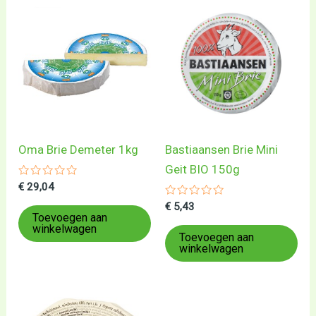
Oma Brie Demeter 1kg
Bastiaansen Brie Mini
Geit BIO 150g
Gewaardeerd
€
29,04
0
uit
Gewaardeerd
€
5,43
5
0
Toevoegen aan
uit
winkelwagen
5
Toevoegen aan
winkelwagen