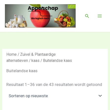
Ges
Ga
Mai
op
naar
nie
Men
Zoeken
de
inhoud
Home
/
Zuivel & Plantaardige
alternatieven
/
kaas
/ Buitelandse kaas
Buitelandse kaas
Resultaat 1–36 van de 43 resultaten wordt getoond