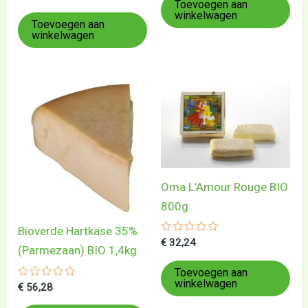
5
Toevoegen aan
0
uit
winkelwagen
5
Toevoegen aan
winkelwagen
Oma L’Amour Rouge BIO
800g
Bioverde Hartkäse 35%
Gewaardeerd
€
32,24
(Parmezaan) BIO 1,4kg
0
uit
5
Toevoegen aan
winkelwagen
Gewaardeerd
€
56,28
0
uit