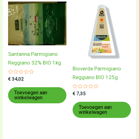
Santanna Parmigiano
Reggiano 32% BIO 1kg
Bioverde Parmigiano
Reggiano BIO 125g
Gewaardeerd
€
34,02
0
uit
5
Toevoegen aan
Gewaardeerd
€
7,35
winkelwagen
0
uit
5
Toevoegen aan
winkelwagen