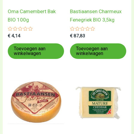
Oma Camembert Bak
Bastiaansen Charmeux
BIO 100g
Fenegriek BIO 3,5kg
Gewaardeerd
Gewaardeerd
€
4,14
€
87,83
0
0
uit
uit
5
5
Toevoegen aan
Toevoegen aan
winkelwagen
winkelwagen