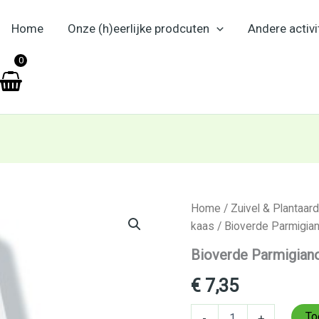
Home
Onze (h)eerlijke prodcuten
Andere activi
en
0
Bioverde
Home
/
Zuivel & Plantaard
Parmigiano
kaas
/ Bioverde Parmigia
Reggiano
BIO
Bioverde Parmigian
125g
aantal
€
7,35
To
-
+