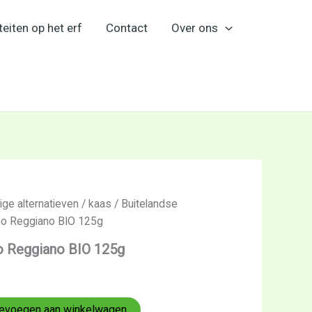
teiten op het erf
Contact
Over ons
ige alternatieven
/
kaas
/
Buitelandse
no Reggiano BIO 125g
o Reggiano BIO 125g
evoegen aan winkelwagen