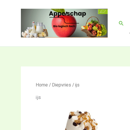
Ga
naar
de
Zoek
inhoud
Home
/
Diepvries
/ ijs
ijs