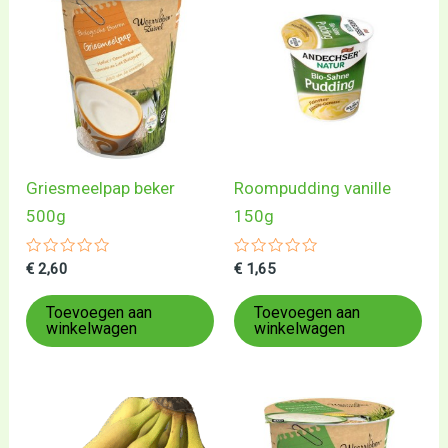
Griesmeelpap beker
Roompudding vanille
500g
150g
Gewaardeerd
Gewaardeerd
€
2,60
€
1,65
0
0
uit
uit
5
5
Toevoegen aan
Toevoegen aan
winkelwagen
winkelwagen