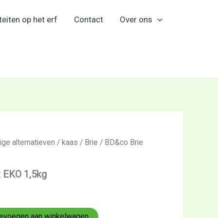
teiten op het erf
Contact
Over ons
ige alternatieven
/
kaas
/
Brie
/ BD&co Brie
t EKO 1,5kg
evoegen aan winkelwagen