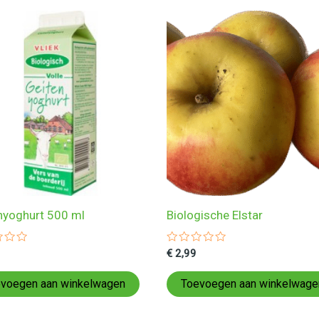
nyoghurt 500 ml
Biologische Elstar
ardeerd
Gewaardeerd
€
2,99
0
uit
5
voegen aan winkelwagen
Toevoegen aan winkelwage