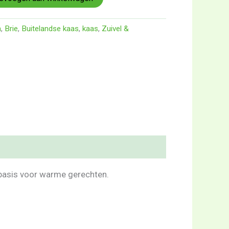
n
,
Brie
,
Buitelandse kaas
,
kaas
,
Zuivel &
s basis voor warme gerechten.