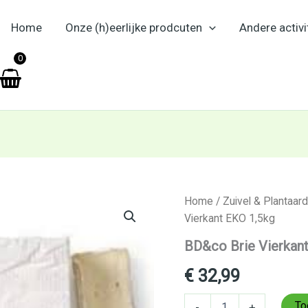
Home
Onze (h)eerlijke prodcuten
Andere activi
en
0
BD&co
Home
/
Zuivel & Plantaard
Brie
Vierkant EKO 1,5kg
Vierkant
EKO
BD&co Brie Vierkan
1,5kg
aantal
€
32,99
To
-
+