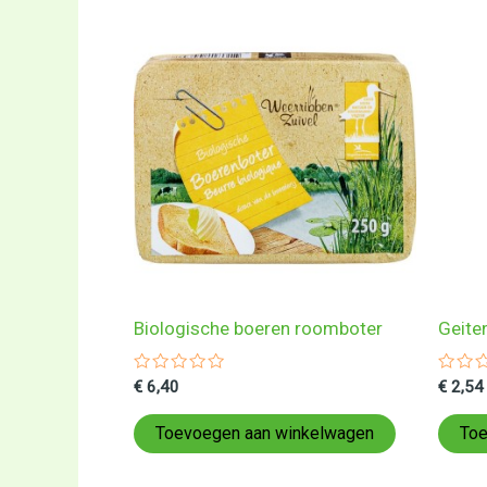
Biologische boeren roomboter
Geite
Gewaardeerd
Gewa
€
6,40
€
2,54
0
0
uit
uit
5
5
Toevoegen aan winkelwagen
Toe