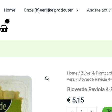
Home
Onze (h)eerlijke prodcuten
Andere activi
en
0
Bioverde
Home
/
Zuivel & Plantaard
Raviola
vers
/ Bioverde Raviola 
4-
Formaggio
Bioverde Raviola 4
250g
aantal
€
5,15
To
-
+