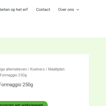
teiten op het erf
Contact
Over ons
ige alternatieven
/
Koelvers
/
Maaltijden
4-Formaggio 250g
-Formaggio 250g
evoegen aan winkelwagen