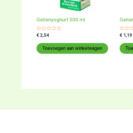
Geitenyoghurt 500 ml
Geite
Gewaardeerd
Gewa
€
2,54
€
1,19
0
0
uit
uit
5
5
Toevoegen aan winkelwagen
Toe