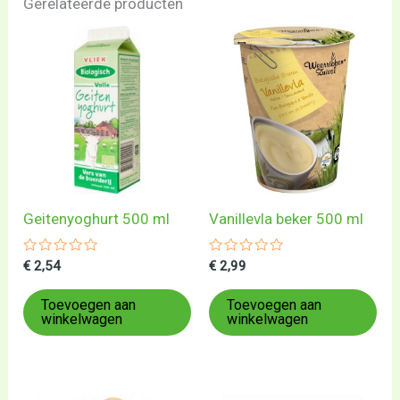
Gerelateerde producten
Geitenyoghurt 500 ml
Vanillevla beker 500 ml
Gewaardeerd
Gewaardeerd
€
2,54
€
2,99
0
0
uit
uit
5
5
Toevoegen aan
Toevoegen aan
winkelwagen
winkelwagen