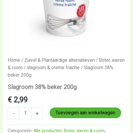
Home
/
Zuivel & Plantaardige alternatieven
/
Boter, eieren
& room
/
slagroom & creme fraiche
/ Slagroom 38%
beker 200g
Slagroom 38% beker 200g
€
2,99
Toevoegen aan winkelwagen
-
+
Categorieën:
Alle producten
,
Boter, eieren & room
,