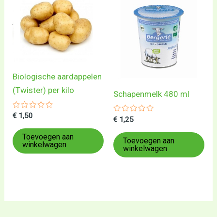
Biologische aardappelen
(Twister) per kilo
Schapenmelk 480 ml
Gewaardeerd
€
1,50
Gewaardeerd
€
1,25
0
0
uit
uit
5
Toevoegen aan
5
Toevoegen aan
winkelwagen
winkelwagen