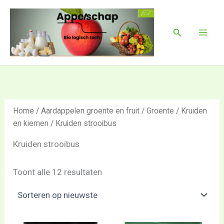
Gesorteerd
Ga
Mai
op
naar
nieuwste
Men
Zoeken
de
inhoud
Home
/
Aardappelen groente en fruit
/
Groente
/
Kruiden
en kiemen
/ Kruiden strooibus
Kruiden strooibus
Toont alle 12 resultaten