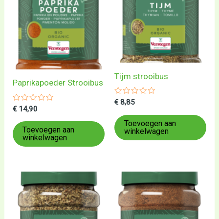
Tijm strooibus
Paprikapoeder Strooibus
Gewaardeerd
€
8,85
Gewaardeerd
0
€
14,90
0
uit
uit
5
Toevoegen aan
5
Toevoegen aan
winkelwagen
winkelwagen