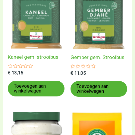
Kaneel gem. strooibus
Gember gem. Strooibus
Gewaardeerd
€
13,15
Gewaardeerd
€
11,05
0
0
uit
uit
5
5
Toevoegen aan
Toevoegen aan
winkelwagen
winkelwagen