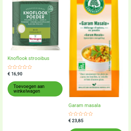
Knoflook strooibus
Gewaardeerd
€
16,90
0
uit
5
Toevoegen aan
winkelwagen
Garam masala
Gewaardeerd
€
23,85
0
uit