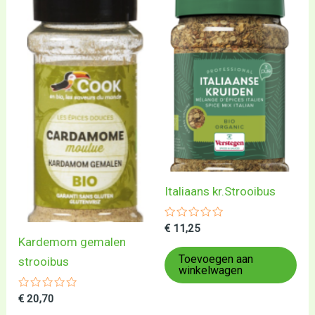
Italiaans kr.Strooibus
Gewaardeerd
€
11,25
0
Kardemom gemalen
uit
5
Toevoegen aan
strooibus
winkelwagen
Gewaardeerd
€
20,70
0