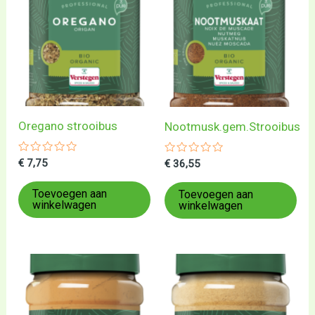
Oregano strooibus
Nootmusk.gem.Strooibus
Gewaardeerd
€
7,75
Gewaardeerd
€
36,55
0
0
uit
uit
5
5
Toevoegen aan
Toevoegen aan
winkelwagen
winkelwagen