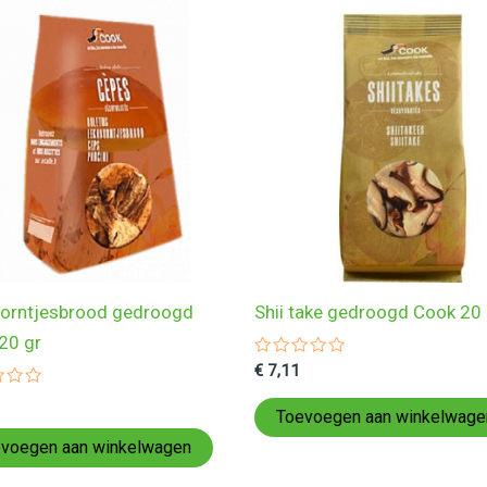
orntjesbrood gedroogd
Shii take gedroogd Cook 20 
20 gr
Gewaardeerd
€
7,11
0
ardeerd
uit
5
Toevoegen aan winkelwage
voegen aan winkelwagen