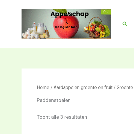
Gesorteerd
Ga
op
naar
nieuwste
de
Zoek
inhoud
Home
/
Aardappelen groente en fruit
/
Groente
Paddenstoelen
Toont alle 3 resultaten