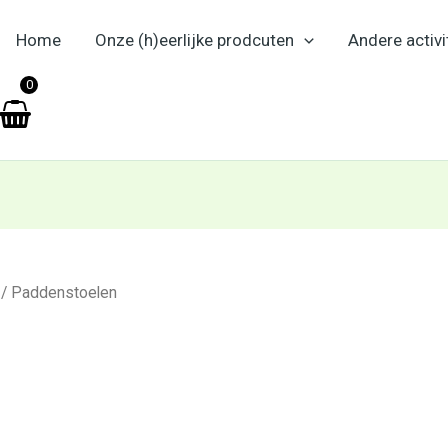
Home
Onze (h)eerlijke prodcuten
Andere activi
en
0
/ Paddenstoelen