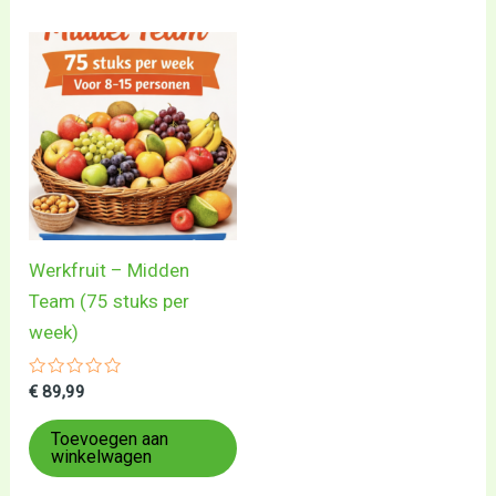
Werkfruit – Midden
Team (75 stuks per
week)
Gewaardeerd
€
89,99
0
uit
5
Toevoegen aan
winkelwagen