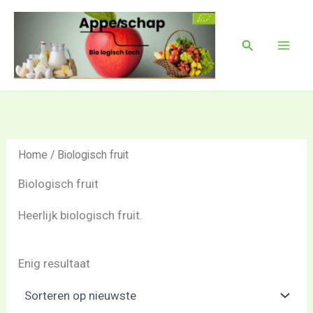
Ga
Mai
naar
Men
Zoeken
de
inhoud
Home
/ Biologisch fruit
Biologisch fruit
Heerlijk biologisch fruit.
Enig resultaat