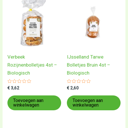
Verbeek
IJsselland Tarwe
Rozijnenbolletjes 4st –
Bolletjes Bruin 4st –
Biologisch
Biologisch
Gewaardeerd
Gewaardeerd
€
3,62
€
2,60
0
0
uit
uit
5
5
Toevoegen aan
Toevoegen aan
winkelwagen
winkelwagen