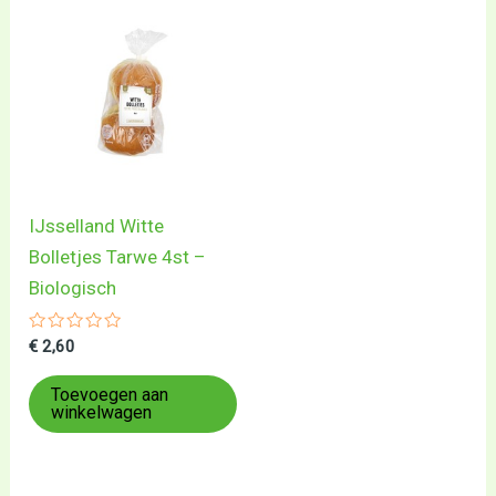
IJsselland Witte
Bolletjes Tarwe 4st –
Biologisch
Gewaardeerd
€
2,60
0
uit
5
Toevoegen aan
winkelwagen