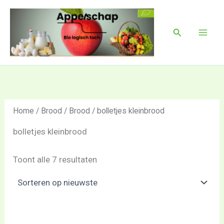
Gesorteerd
Ga
Mai
op
naar
nieuwste
Men
Zoeken
de
inhoud
Home
/
Brood
/
Brood
/ bolletjes kleinbrood
bolletjes kleinbrood
Toont alle 7 resultaten