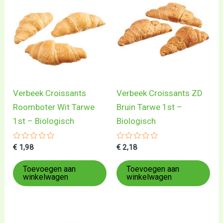
Verbeek Croissants
Verbeek Croissants ZD
Roomboter Wit Tarwe
Bruin Tarwe 1st –
1st – Biologisch
Biologisch
Gewaardeerd
Gewaardeerd
€
1,98
€
2,18
0
0
uit
uit
5
5
Toevoegen aan
Toevoegen aan
winkelwagen
winkelwagen