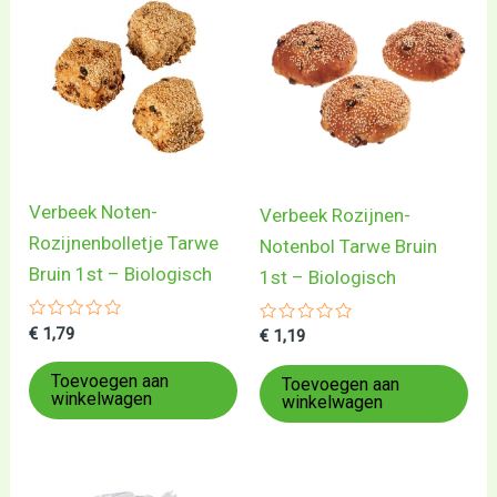
Verbeek Noten-
Verbeek Rozijnen-
Rozijnenbolletje Tarwe
Notenbol Tarwe Bruin
Bruin 1st – Biologisch
1st – Biologisch
Gewaardeerd
€
1,79
Gewaardeerd
€
1,19
0
0
uit
uit
5
Toevoegen aan
5
Toevoegen aan
winkelwagen
winkelwagen