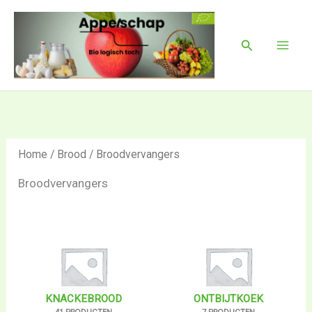
Ga
Mai
naar
Men
Zoeken
de
inhoud
Home
/
Brood
/ Broodvervangers
Broodvervangers
KNACKEBROOD
ONTBIJTKOEK