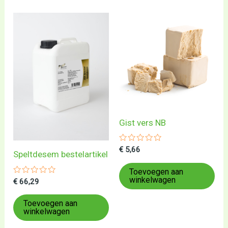
Gist vers NB
Gewaardeerd
€
5,66
Speltdesem bestelartikel
0
uit
5
Toevoegen aan
winkelwagen
Gewaardeerd
€
66,29
0
uit
5
Toevoegen aan
winkelwagen