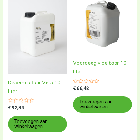
Voordeeg vloeibaar 10
liter
Desemcultuur Vers 10
Gewaardeerd
€
66,42
liter
0
uit
5
Toevoegen aan
winkelwagen
Gewaardeerd
€
92,34
0
uit
5
Toevoegen aan
winkelwagen