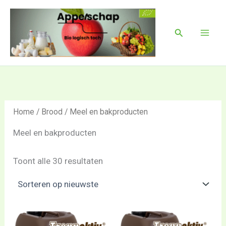
Gesorteerd
Ga
Mai
op
naar
nieuwste
Men
Zoeken
de
inhoud
Home
/
Brood
/ Meel en bakproducten
Meel en bakproducten
Toont alle 30 resultaten