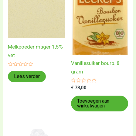
Melkpoeder mager 1,5%
vet
Vanillesuiker bourb. 8
Gewaardeerd
gram
0
Lees verder
uit
5
Gewaardeerd
€
73,00
0
uit
5
Toevoegen aan
winkelwagen