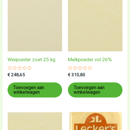
Weipoeder zoet 25 kg
Melkpoeder vol 26%
Gewaardeerd
Gewaardeerd
€
248,65
€
310,80
0
0
uit
uit
5
5
Toevoegen aan
Toevoegen aan
winkelwagen
winkelwagen