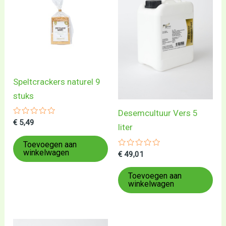
Speltcrackers naturel 9
stuks
Desemcultuur Vers 5
Gewaardeerd
€
5,49
liter
0
uit
5
Toevoegen aan
winkelwagen
Gewaardeerd
€
49,01
0
uit
5
Toevoegen aan
winkelwagen