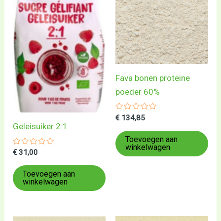
Fava bonen proteine
poeder 60%
Gewaardeerd
€
134,85
0
Geleisuiker 2:1
uit
5
Toevoegen aan
winkelwagen
Gewaardeerd
€
31,00
0
uit
5
Toevoegen aan
winkelwagen