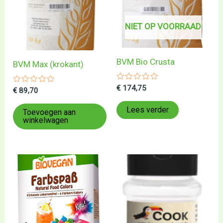
NIET OP VOORRAAD
BVM Bio Crusta
BVM Max (krokant)
Gewaardeerd
€
174,75
Gewaardeerd
€
89,70
0
0
uit
uit
5
Lees verder
5
Toevoegen aan
winkelwagen