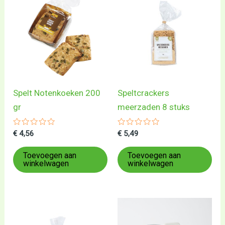
Spelt Notenkoeken 200
Speltcrackers
gr
meerzaden 8 stuks
Gewaardeerd
Gewaardeerd
€
4,56
€
5,49
0
0
uit
uit
5
5
Toevoegen aan
Toevoegen aan
winkelwagen
winkelwagen