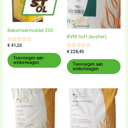
Baksmeermiddel 200
BVM Soft (kosher)
Gewaardeerd
€
41,20
0
Gewaardeerd
€
228,45
uit
0
5
Toevoegen aan
uit
winkelwagen
5
Toevoegen aan
winkelwagen