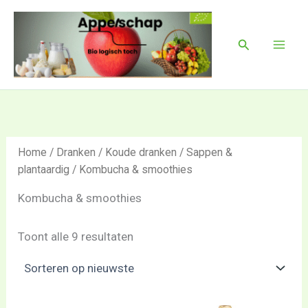
Gesorteerd
Ga
Mai
op
naar
nieuwste
Men
Zoeken
de
inhoud
Home
/
Dranken
/
Koude dranken
/
Sappen &
plantaardig
/ Kombucha & smoothies
Kombucha & smoothies
Toont alle 9 resultaten