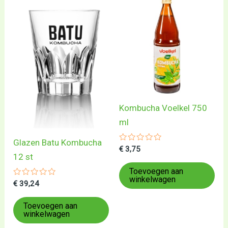
Kombucha Voelkel 750
ml
Glazen Batu Kombucha
Gewaardeerd
€
3,75
0
12 st
uit
5
Toevoegen aan
winkelwagen
Gewaardeerd
€
39,24
0
uit
5
Toevoegen aan
winkelwagen