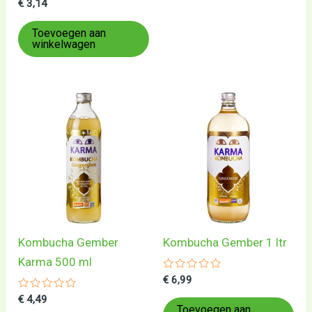
Gewaardeerd
€
3,14
0
uit
5
Toevoegen aan
winkelwagen
Kombucha Gember
Kombucha Gember 1 ltr
Karma 500 ml
Gewaardeerd
€
6,99
0
Gewaardeerd
uit
€
4,49
0
5
Toevoegen aan