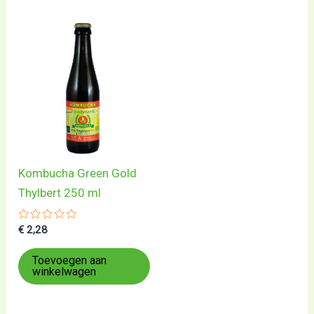
Kombucha Green Gold
Thylbert 250 ml
Gewaardeerd
€
2,28
0
uit
5
Toevoegen aan
winkelwagen