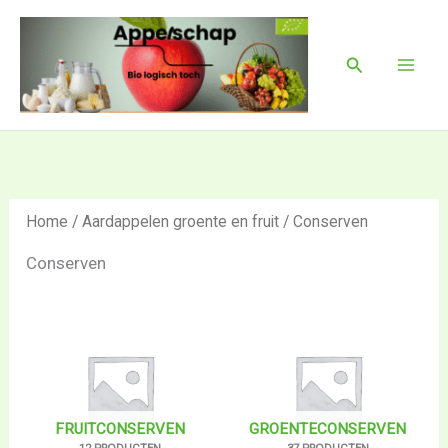
Ga
Mai
naar
Men
Zoeken
de
inhoud
Home
/
Aardappelen groente en fruit
/ Conserven
Conserven
FRUITCONSERVEN
GROENTECONSERVEN