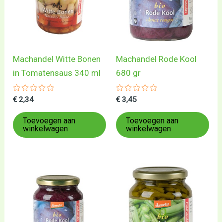
Machandel Witte Bonen
Machandel Rode Kool
in Tomatensaus 340 ml
680 gr
Gewaardeerd
Gewaardeerd
€
2,34
€
3,45
0
0
uit
uit
5
5
Toevoegen aan
Toevoegen aan
winkelwagen
winkelwagen