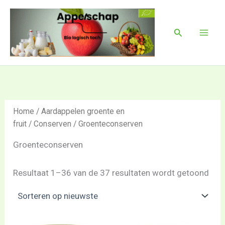
Ges
Ga
Mai
op
naar
nie
Men
Zoeken
de
inhoud
Home
/
Aardappelen groente en
fruit
/
Conserven
/ Groenteconserven
Groenteconserven
Resultaat 1–36 van de 37 resultaten wordt getoond