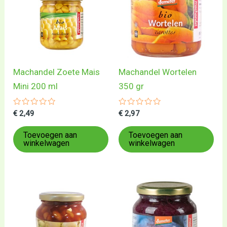
Machandel Zoete Mais
Machandel Wortelen
Mini 200 ml
350 gr
Gewaardeerd
Gewaardeerd
€
2,49
€
2,97
0
0
uit
uit
5
5
Toevoegen aan
Toevoegen aan
winkelwagen
winkelwagen