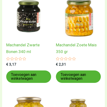
Machandel Zwarte
Machandel Zoete Mais
Bonen 340 ml
350 gr
Gewaardeerd
Gewaardeerd
€
3,17
€
2,31
0
0
uit
uit
5
5
Toevoegen aan
Toevoegen aan
winkelwagen
winkelwagen