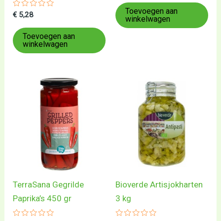
uit
5
Toevoegen aan
Gewaardeerd
€
5,28
winkelwagen
0
uit
5
Toevoegen aan
winkelwagen
TerraSana Gegrilde
Bioverde Artisjokharten
Paprika’s 450 gr
3 kg