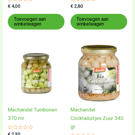
Gewaardeerd
Gewaardeerd
€
4,00
€
2,80
0
0
uit
uit
5
5
Toevoegen aan
Toevoegen aan
winkelwagen
winkelwagen
Machandel Tuinbonen
Machandel
370 ml
Cocktailuitjes Zuur 340
gr
Gewaardeerd
€
2,90