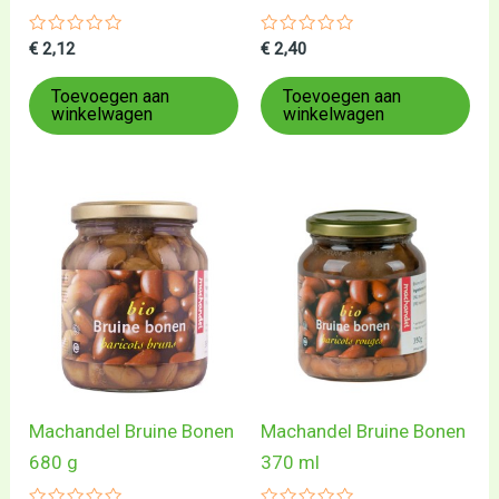
Gewaardeerd
Gewaardeerd
€
2,12
€
2,40
0
0
uit
uit
5
5
Toevoegen aan
Toevoegen aan
winkelwagen
winkelwagen
Machandel Bruine Bonen
Machandel Bruine Bonen
680 g
370 ml