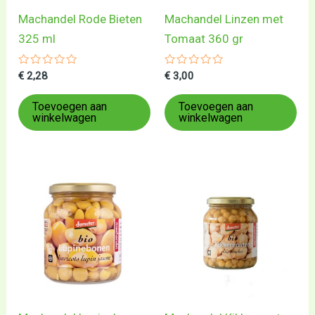
Machandel Rode Bieten
Machandel Linzen met
325 ml
Tomaat 360 gr
Gewaardeerd
Gewaardeerd
€
2,28
€
3,00
0
0
uit
uit
5
5
Toevoegen aan
Toevoegen aan
winkelwagen
winkelwagen