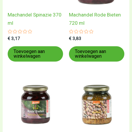
Machandel Spinazie 370
Machandel Rode Bieten
ml
720 ml
Gewaardeerd
Gewaardeerd
€
3,17
€
3,83
0
0
uit
uit
5
5
Toevoegen aan
Toevoegen aan
winkelwagen
winkelwagen