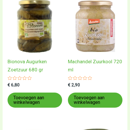
Bionova Augurken
Machandel Zuurkool 720
Zoetzuur 680 gr
ml
Gewaardeerd
Gewaardeerd
€
6,80
€
2,90
0
0
uit
uit
5
5
Toevoegen aan
Toevoegen aan
winkelwagen
winkelwagen