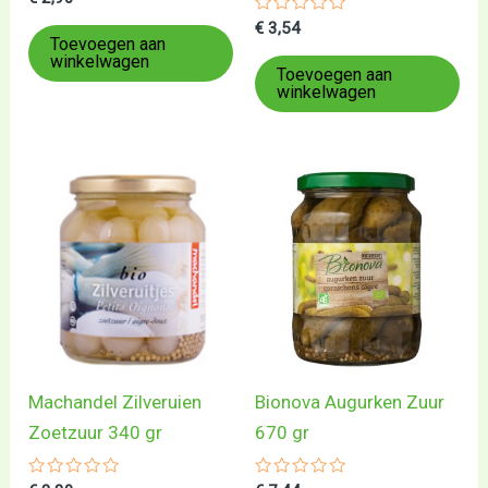
0
uit
Gewaardeerd
€
3,54
5
0
Toevoegen aan
uit
winkelwagen
5
Toevoegen aan
winkelwagen
Machandel Zilveruien
Bionova Augurken Zuur
Zoetzuur 340 gr
670 gr