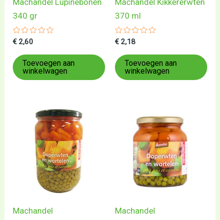
Machandel Lupinebonen
Machandel Kikkererwten
340 gr
370 ml
Gewaardeerd
Gewaardeerd
€
2,60
€
2,18
0
0
uit
uit
5
5
Toevoegen aan
Toevoegen aan
winkelwagen
winkelwagen
Machandel
Machandel