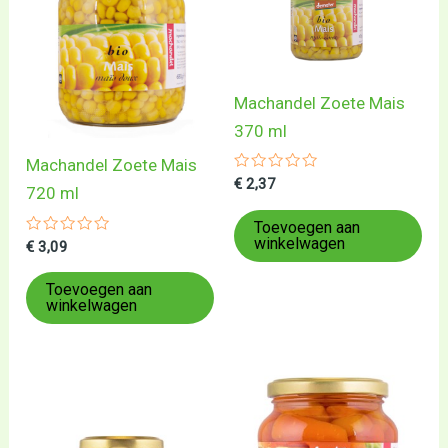
Machandel Zoete Mais
370 ml
Machandel Zoete Mais
Gewaardeerd
€
2,37
720 ml
0
uit
5
Toevoegen aan
winkelwagen
Gewaardeerd
€
3,09
0
uit
5
Toevoegen aan
winkelwagen