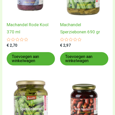
Machandel Rode Kool
Machandel
370 ml
Sperziebonen 690 gr
Gewaardeerd
Gewaardeerd
€
2,70
€
2,97
0
0
uit
uit
5
5
Toevoegen aan
Toevoegen aan
winkelwagen
winkelwagen