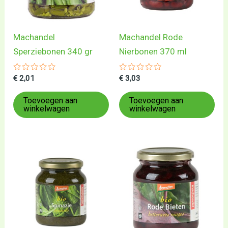
Machandel
Machandel Rode
Sperziebonen 340 gr
Nierbonen 370 ml
Gewaardeerd
Gewaardeerd
€
2,01
€
3,03
0
0
uit
uit
5
5
Toevoegen aan
Toevoegen aan
winkelwagen
winkelwagen