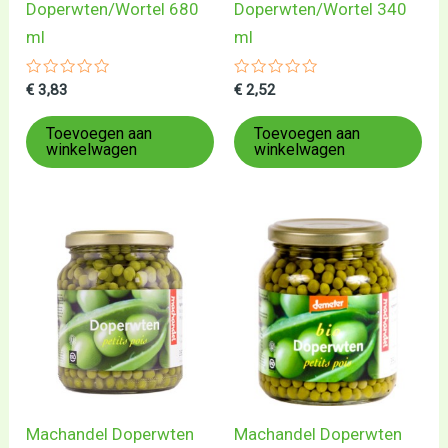
Doperwten/Wortel 680
Doperwten/Wortel 340
ml
ml
Gewaardeerd
Gewaardeerd
€
3,83
€
2,52
0
0
uit
uit
5
5
Toevoegen aan
Toevoegen aan
winkelwagen
winkelwagen
Machandel Doperwten
Machandel Doperwten