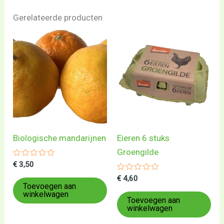
Gerelateerde producten
Biologische mandarijnen
Eieren 6 stuks
Groengilde
Gewaardeerd
€
3,50
0
uit
Gewaardeerd
€
4,60
5
0
Toevoegen aan
uit
winkelwagen
5
Toevoegen aan
winkelwagen