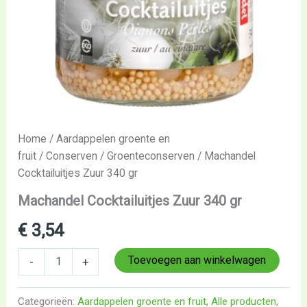
Home
/
Aardappelen groente en
fruit
/
Conserven
/
Groenteconserven
/ Machandel
Cocktailuitjes Zuur 340 gr
Machandel Cocktailuitjes Zuur 340 gr
€
3,54
Toevoegen aan winkelwagen
-
+
Categorieën:
Aardappelen groente en fruit
,
Alle producten
,