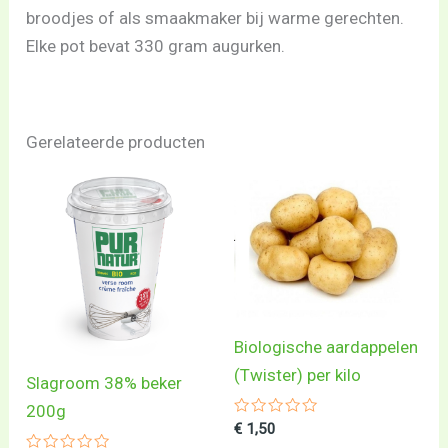
broodjes of als smaakmaker bij warme gerechten.
Elke pot bevat 330 gram augurken.
Gerelateerde producten
Biologische aardappelen
(Twister) per kilo
Slagroom 38% beker
200g
Gewaardeerd
€
1,50
0