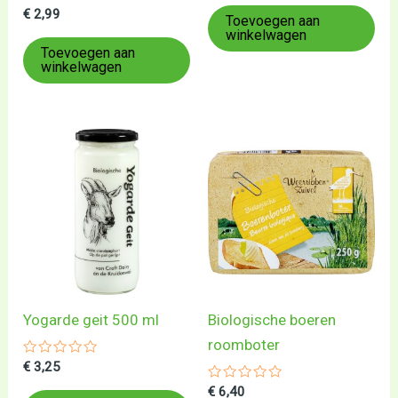
uit
Gewaardeerd
€
2,99
5
Toevoegen aan
0
winkelwagen
uit
5
Toevoegen aan
winkelwagen
Yogarde geit 500 ml
Biologische boeren
roomboter
Gewaardeerd
€
3,25
0
uit
Gewaardeerd
€
6,40