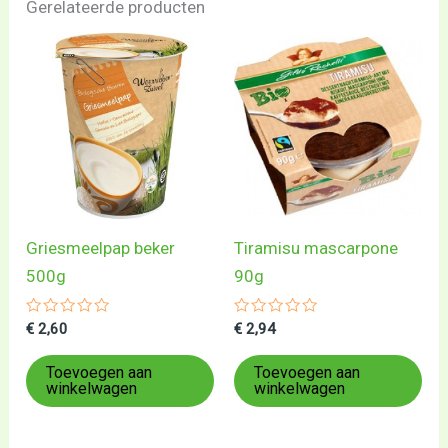
Gerelateerde producten
Griesmeelpap beker
Tiramisu mascarpone
500g
90g
Gewaardeerd
Gewaardeerd
€
2,60
€
2,94
0
0
uit
uit
5
5
Toevoegen aan
Toevoegen aan
winkelwagen
winkelwagen