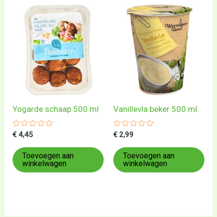
Yogarde schaap 500 ml
Vanillevla beker 500 ml
Gewaardeerd
Gewaardeerd
€
4,45
€
2,99
0
0
uit
uit
5
5
Toevoegen aan
Toevoegen aan
winkelwagen
winkelwagen