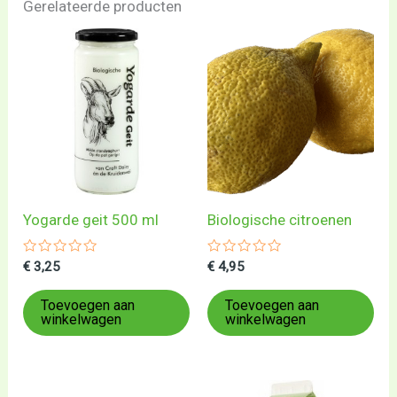
Gerelateerde producten
Yogarde geit 500 ml
Biologische citroenen
Gewaardeerd
Gewaardeerd
€
3,25
€
4,95
0
0
uit
uit
5
5
Toevoegen aan
Toevoegen aan
winkelwagen
winkelwagen