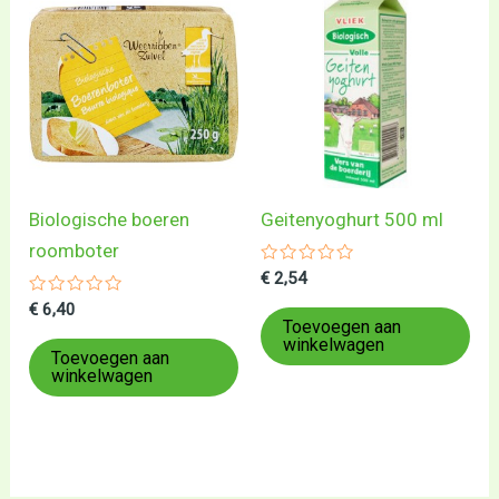
Biologische boeren
Geitenyoghurt 500 ml
roomboter
Gewaardeerd
€
2,54
0
Gewaardeerd
uit
€
6,40
0
5
Toevoegen aan
uit
winkelwagen
5
Toevoegen aan
winkelwagen