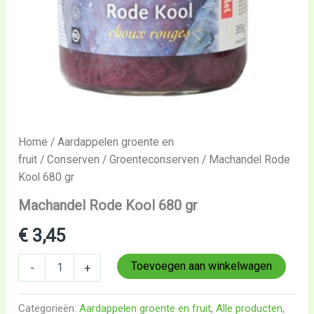
Home
/
Aardappelen groente en
fruit
/
Conserven
/
Groenteconserven
/ Machandel Rode
Kool 680 gr
Machandel Rode Kool 680 gr
€
3,45
Toevoegen aan winkelwagen
-
+
Categorieën:
Aardappelen groente en fruit
,
Alle producten
,