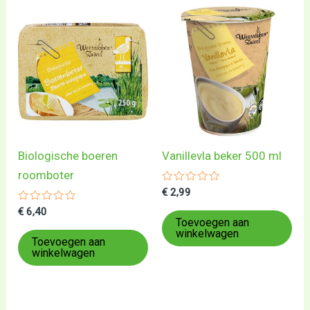
Biologische boeren
Vanillevla beker 500 ml
roomboter
Gewaardeerd
€
2,99
0
Gewaardeerd
uit
€
6,40
0
5
Toevoegen aan
uit
winkelwagen
5
Toevoegen aan
winkelwagen