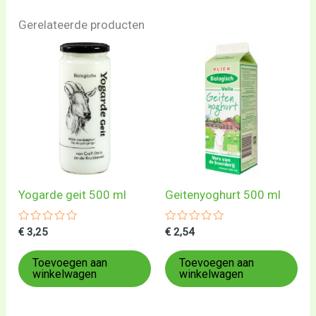
Gerelateerde producten
Yogarde geit 500 ml
Geitenyoghurt 500 ml
Gewaardeerd
Gewaardeerd
€
3,25
€
2,54
0
0
uit
uit
5
5
Toevoegen aan
Toevoegen aan
winkelwagen
winkelwagen