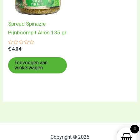
Spread Spinazie
Pijnboompit Allos 135 gr
Gewaardeerd
€
4,04
0
uit
5
Toevoegen aan
winkelwagen
0
Copyright © 2026