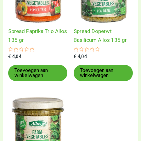
Spread Paprika Trio Allos
Spread Doperwt
135 gr
Basilicum Allos 135 gr
Gewaardeerd
Gewaardeerd
€
4,04
€
4,04
0
0
uit
uit
5
5
Toevoegen aan
Toevoegen aan
winkelwagen
winkelwagen