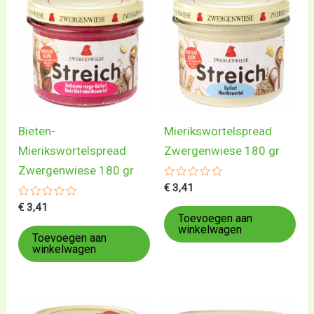
Bieten-
Mierikswortelspread
Mierikswortelspread
Zwergenwiese 180 gr
Zwergenwiese 180 gr
Gewaardeerd
€
3,41
0
Gewaardeerd
uit
€
3,41
0
5
Toevoegen aan
uit
winkelwagen
5
Toevoegen aan
winkelwagen