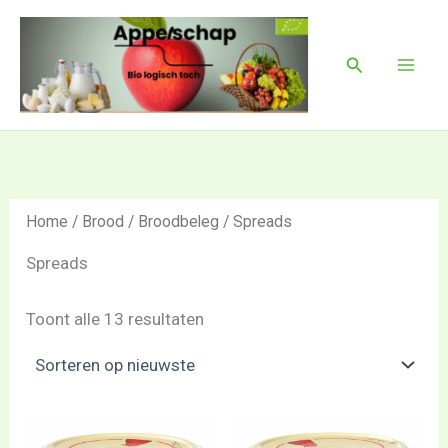
Gesorteerd
Ga
Mai
op
naar
nieuwste
Men
Zoeken
de
inhoud
Home
/
Brood
/
Broodbeleg
/ Spreads
Spreads
Toont alle 13 resultaten