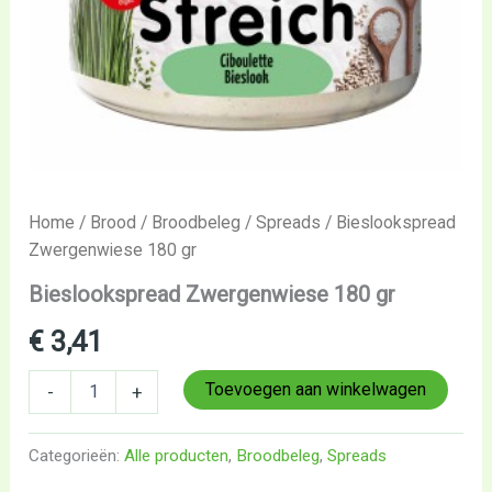
Home
/
Brood
/
Broodbeleg
/
Spreads
/ Bieslookspread
Zwergenwiese 180 gr
Bieslookspread Zwergenwiese 180 gr
€
3,41
Toevoegen aan winkelwagen
-
+
Categorieën:
Alle producten
,
Broodbeleg
,
Spreads