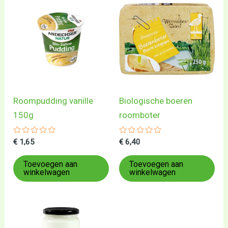
Roompudding vanille
Biologische boeren
150g
roomboter
Gewaardeerd
Gewaardeerd
€
1,65
€
6,40
0
0
uit
uit
5
5
Toevoegen aan
Toevoegen aan
winkelwagen
winkelwagen