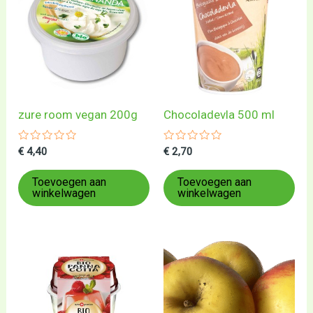
zure room vegan 200g
Chocoladevla 500 ml
Gewaardeerd
Gewaardeerd
€
4,40
€
2,70
0
0
uit
uit
5
5
Toevoegen aan
Toevoegen aan
winkelwagen
winkelwagen