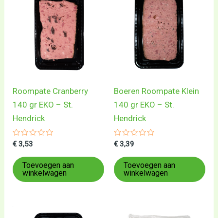
Roompate Cranberry
Boeren Roompate Klein
140 gr EKO – St.
140 gr EKO – St.
Hendrick
Hendrick
Gewaardeerd
Gewaardeerd
€
3,53
€
3,39
0
0
uit
uit
5
5
Toevoegen aan
Toevoegen aan
winkelwagen
winkelwagen