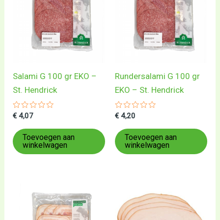
Salami G 100 gr EKO –
Rundersalami G 100 gr
St. Hendrick
EKO – St. Hendrick
Gewaardeerd
Gewaardeerd
€
4,07
€
4,20
0
0
uit
uit
5
5
Toevoegen aan
Toevoegen aan
winkelwagen
winkelwagen