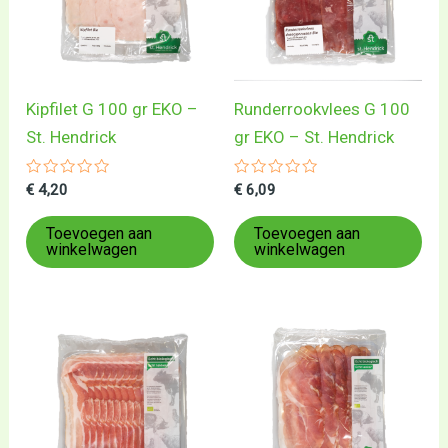
Kipfilet G 100 gr EKO –
Runderrookvlees G 100
St. Hendrick
gr EKO – St. Hendrick
Gewaardeerd
Gewaardeerd
€
4,20
€
6,09
0
0
uit
uit
5
5
Toevoegen aan
Toevoegen aan
winkelwagen
winkelwagen