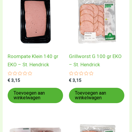
Roompate Klein 140 gr
Grillworst G 100 gr EKO
EKO – St. Hendrick
– St. Hendrick
Gewaardeerd
Gewaardeerd
€
3,15
€
3,15
0
0
uit
uit
5
5
Toevoegen aan
Toevoegen aan
winkelwagen
winkelwagen