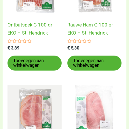
Ontbijtspek G 100 gr
Rauwe Ham G 100 gr
EKO – St. Hendrick
EKO – St. Hendrick
Gewaardeerd
Gewaardeerd
€
3,89
€
5,30
0
0
uit
uit
5
5
Toevoegen aan
Toevoegen aan
winkelwagen
winkelwagen