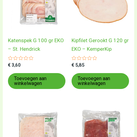
Katenspek G 100 gr EKO
Kipfilet Gerookt G 120 gr
– St. Hendrick
EKO – KemperKip
Gewaardeerd
Gewaardeerd
€
3,60
€
5,85
0
0
uit
uit
5
5
Toevoegen aan
Toevoegen aan
winkelwagen
winkelwagen