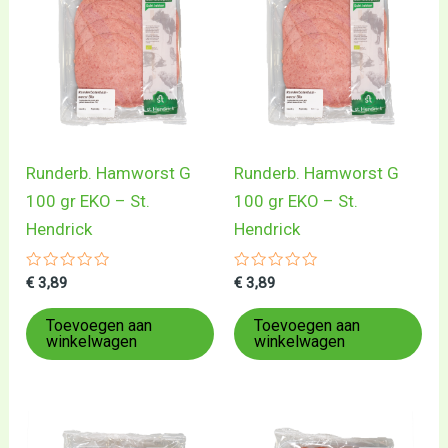
Runderb. Hamworst G
Runderb. Hamworst G
100 gr EKO – St.
100 gr EKO – St.
Hendrick
Hendrick
Gewaardeerd
Gewaardeerd
€
3,89
€
3,89
0
0
uit
uit
5
5
Toevoegen aan
Toevoegen aan
winkelwagen
winkelwagen