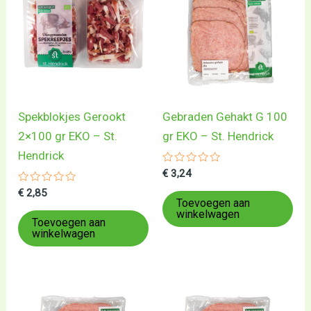
Spekblokjes Gerookt
Gebraden Gehakt G 100
2×100 gr EKO – St.
gr EKO – St. Hendrick
Hendrick
Gewaardeerd
€
3,24
0
Gewaardeerd
uit
€
2,85
0
5
Toevoegen aan
uit
winkelwagen
5
Toevoegen aan
winkelwagen