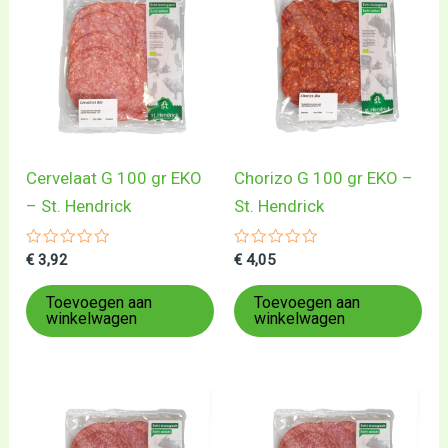
Cervelaat G 100 gr EKO
Chorizo G 100 gr EKO –
– St. Hendrick
St. Hendrick
Gewaardeerd
Gewaardeerd
€
3,92
€
4,05
0
0
uit
uit
5
5
Toevoegen aan
Toevoegen aan
winkelwagen
winkelwagen