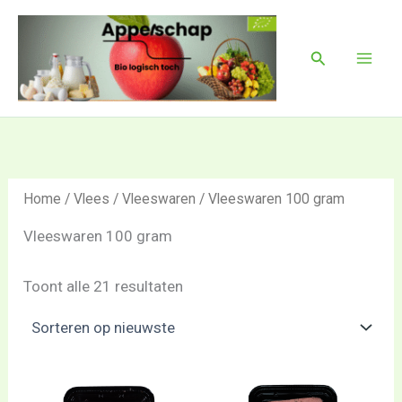
Gesorteerd
Ga
Mai
op
naar
nieuwste
Men
Zoeken
de
inhoud
Home
/
Vlees
/
Vleeswaren
/ Vleeswaren 100 gram
Vleeswaren 100 gram
Toont alle 21 resultaten