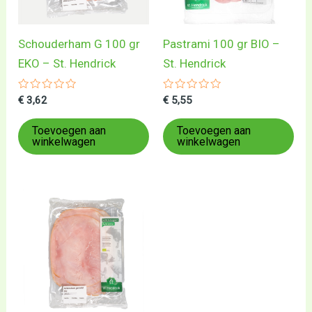
Schouderham G 100 gr
Pastrami 100 gr BIO –
EKO – St. Hendrick
St. Hendrick
Gewaardeerd
Gewaardeerd
€
3,62
€
5,55
0
0
uit
uit
5
5
Toevoegen aan
Toevoegen aan
winkelwagen
winkelwagen