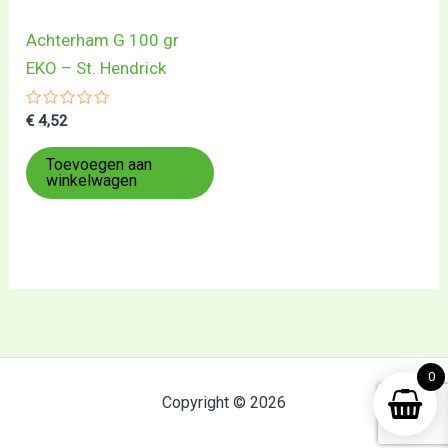
Achterham G 100 gr
EKO – St. Hendrick
Gewaardeerd
€
4,52
0
uit
5
Toevoegen aan
winkelwagen
0
Copyright © 2026